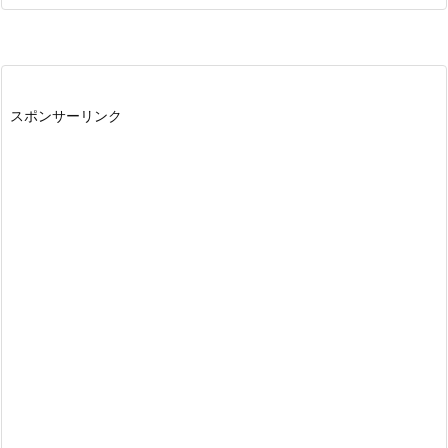
スポンサーリンク