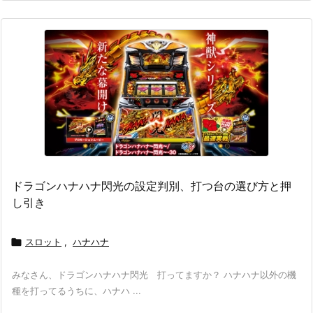
ドラゴンハナハナ閃光の設定判別、打つ台の選び方と押
し引き

スロット
,
ハナハナ
みなさん、ドラゴンハナハナ閃光 打ってますか？ ハナハナ以外の機
種を打ってるうちに、ハナハ ...