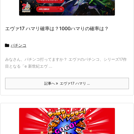
エヴァ17 ハマリ確率は？1000ハマりの確率は？

パチンコ
みなさん、パチンコ打ってますか？ エヴァのパチンコ、シリーズ17作
目となる「e 新世紀エヴ ...
記事へ
エヴァ17 ハマリ ...