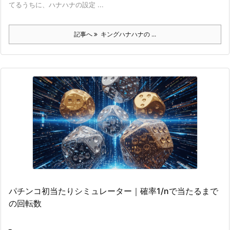
てるうちに、ハナハナの設定 ...
記事へ
キングハナハナの ...
パチンコ初当たりシミュレーター｜確率1/nで当たるまで
の回転数