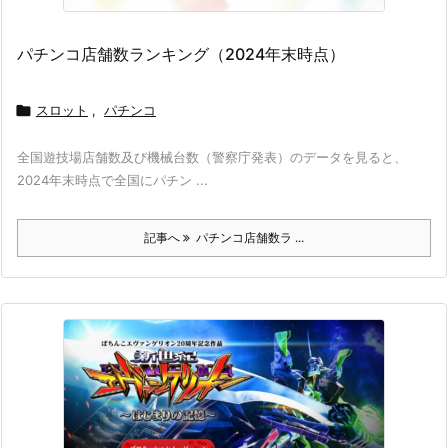
パチンコ店舗数ランキング（2024年末時点）

スロット
,
パチンコ
全国遊技場店舗数及び機械台数（警察庁発表）のデータを見ると、
2024年末時点で全国にパチン ...
記事へ
パチンコ店舗数ラ ...