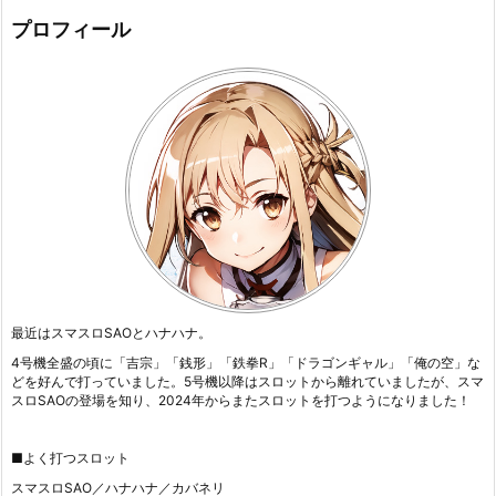
プロフィール
最近はスマスロSAOとハナハナ。
4号機全盛の頃に「吉宗」「銭形」「鉄拳R」「ドラゴンギャル」「俺の空」な
どを好んで打っていました。5号機以降はスロットから離れていましたが、スマ
スロSAOの登場を知り、2024年からまたスロットを打つようになりました！
■よく打つスロット
スマスロSAO／ハナハナ／カバネリ