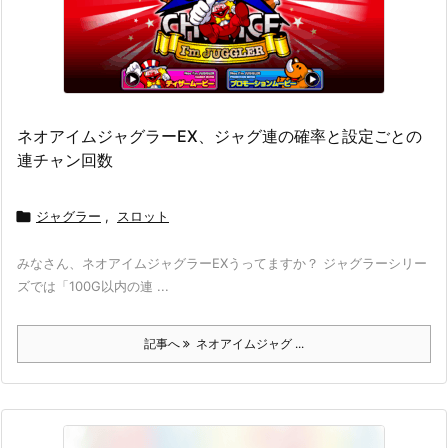
ネオアイムジャグラーEX、ジャグ連の確率と設定ごとの
連チャン回数

ジャグラー
,
スロット
みなさん、ネオアイムジャグラーEXうってますか？ ジャグラーシリー
ズでは「100G以内の連 ...
記事へ
ネオアイムジャグ ...