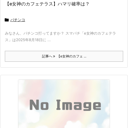
【e女神のカフェテラス】ハマリ確率は？

パチンコ
みなさん、パチンコ打ってますか？ スマパチ「e女神のカフェテラ
ス」は2025年8月18日に ...
記事へ
【e女神のカフェ ...