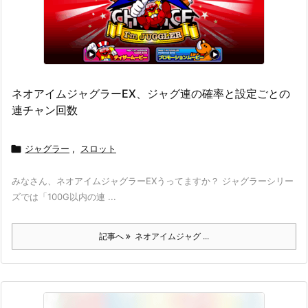
ネオアイムジャグラーEX、ジャグ連の確率と設定ごとの
連チャン回数

ジャグラー
,
スロット
みなさん、ネオアイムジャグラーEXうってますか？ ジャグラーシリー
ズでは「100G以内の連 ...
記事へ
ネオアイムジャグ ...