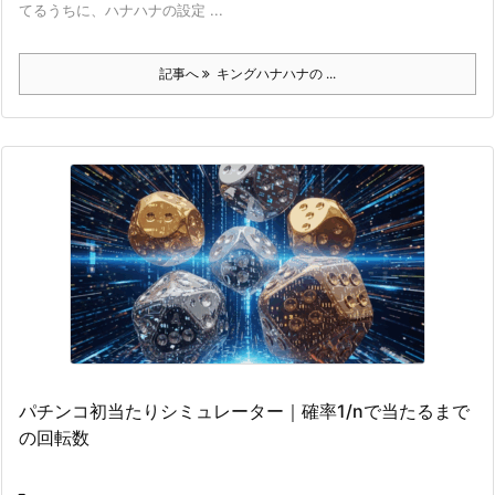
てるうちに、ハナハナの設定 ...
記事へ
キングハナハナの ...
パチンコ初当たりシミュレーター｜確率1/nで当たるまで
の回転数