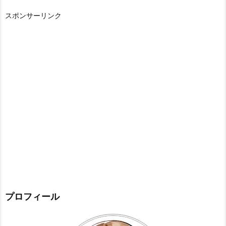
スポンサーリンク
プロフィール