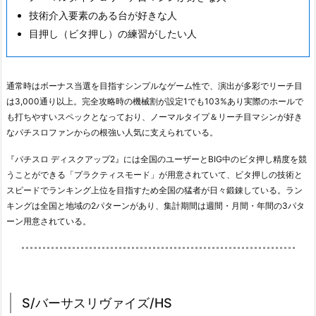
技術介入要素のある台が好きな人
目押し（ビタ押し）の練習がしたい人
通常時はボーナス当選を目指すシンプルなゲーム性で、演出が多彩でリーチ目
は3,000通り以上。完全攻略時の機械割が設定1でも103%あり実際のホールで
も打ちやすいスペックとなっており、ノーマルタイプ＆リーチ目マシンが好き
なパチスロファンからの根強い人気に支えられている。
『パチスロ ディスクアップ2』には全国のユーザーとBIG中のビタ押し精度を競
うことができる「プラクティスモード」が用意されていて、ビタ押しの技術と
スピードでランキング上位を目指すため全国の猛者が日々鍛錬している。ラン
キングは全国と地域の2パターンがあり、集計期間は週間・月間・年間の3パタ
ーン用意されている。
S/バーサスリヴァイズ/HS