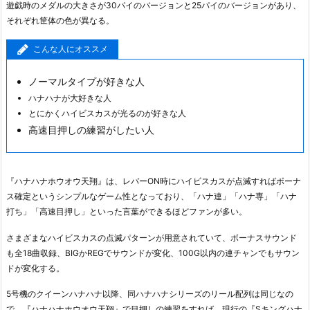
遊戯時のメダルの大きさが30パイのバージョンと25パイのバージョンがあり、
それぞれ筐体の色が異なる。
こんな人にオススメ
ノーマルタイプが好きな人
ハナハナが大好きな人
とにかくハイビスカスが光るのが好きな人
高速目押しの練習がしたい人
『ハナハナホウオウ天翔』は、レバーON時にハイビスカスが点滅すればボーナ
ス確定というシンプルなゲーム性となっており、「ハナ連」「ハナ専」「ハナ
打ち」「高速目押し」といった言葉ができるほどファンが多い。
さまざまなハイビスカスの点滅パターンが用意されていて、ボーナスサウンド
も全18曲収録、BIGかREGでサウンドが変化、100G以内の連チャンでもサウン
ドが変化する。
5号機のクイーンハナハナ以降、同ハナハナシリーズのリール配列は同じなの
で、『ハナハナホウオウ天翔』で目押しの練習をすれば、現行の『Sキングハナ