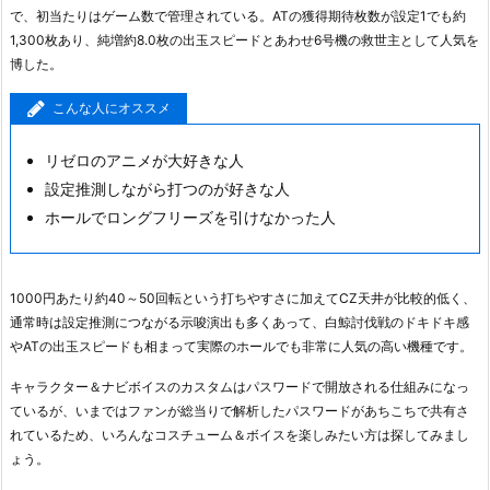
で、初当たりはゲーム数で管理されている。ATの獲得期待枚数が設定1でも約
1,300枚あり、純増約8.0枚の出玉スピードとあわせ6号機の救世主として人気を
博した。
こんな人にオススメ
リゼロのアニメが大好きな人
設定推測しながら打つのが好きな人
ホールでロングフリーズを引けなかった人
1000円あたり約40～50回転という打ちやすさに加えてCZ天井が比較的低く、
通常時は設定推測につながる示唆演出も多くあって、白鯨討伐戦のドキドキ感
やATの出玉スピードも相まって実際のホールでも非常に人気の高い機種です。
キャラクター＆ナビボイスのカスタムはパスワードで開放される仕組みになっ
ているが、いまではファンが総当りで解析したパスワードがあちこちで共有さ
れているため、いろんなコスチューム＆ボイスを楽しみたい方は探してみまし
ょう。