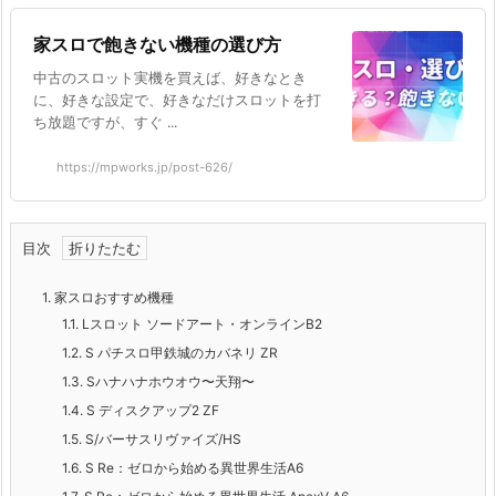
家スロで飽きない機種の選び方
中古のスロット実機を買えば、好きなとき
に、好きな設定で、好きなだけスロットを打
ち放題ですが、すぐ ...
https://mpworks.jp/post-626/
目次
1.
家スロおすすめ機種
1.1.
Lスロット ソードアート・オンラインB2
1.2.
S パチスロ甲鉄城のカバネリ ZR
1.3.
Sハナハナホウオウ〜天翔〜
1.4.
S ディスクアップ2 ZF
1.5.
S/バーサスリヴァイズ/HS
1.6.
S Re：ゼロから始める異世界生活A6