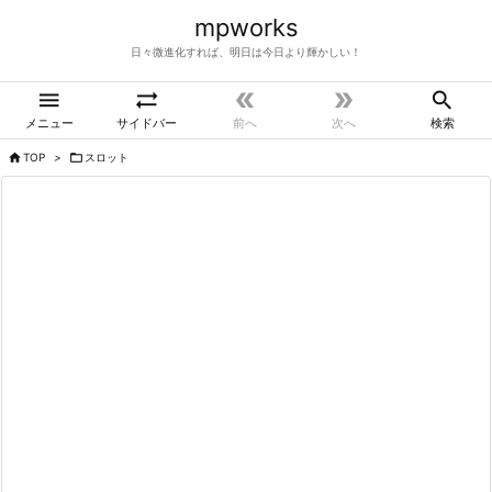
mpworks
日々微進化すれば、明日は今日より輝かしい！





メニュー
サイドバー
前へ
次へ
検索

TOP
>

スロット