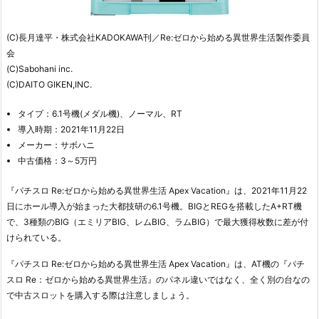
(C)長月達平・株式会社KADOKAWA刊／Re:ゼロから始める異世界生活製作委員
会
(C)Sabohani inc.
(C)DAITO GIKEN,INC.
タイプ：6.1号機(メダル機)、ノーマル、RT
導入時期：2021年11月22日
メーカー：サボハニ
中古価格：3～5万円
『パチスロ Re:ゼロから始める異世界生活 Apex Vacation』は、2021年11月22
日にホール導入が始まった大都技研の6.1号機。BIGとREGを搭載したA+RT機
で、3種類のBIG（エミリアBIG、レムBIG、ラムBIG）で最大獲得枚数に差が付
けられている。
『パチスロ Re:ゼロから始める異世界生活 Apex Vacation』は、AT機の『パチ
スロ Re：ゼロから始める異世界生活』のパネル違いではなく、全く別の台なの
で中古スロットを購入する際は注意しましょう。