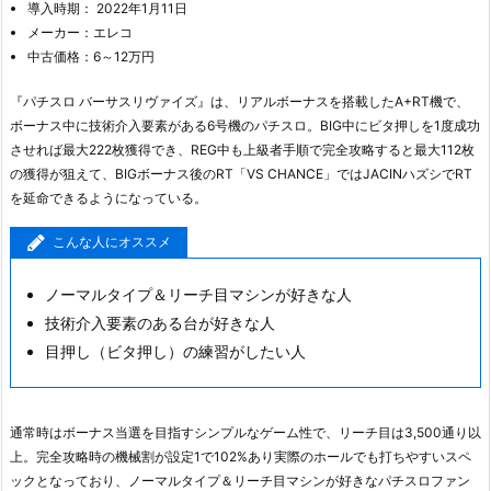
導入時期： 2022年1月11日
メーカー：エレコ
中古価格：6～12万円
『パチスロ バーサスリヴァイズ』は、リアルボーナスを搭載したA+RT機で、
ボーナス中に技術介入要素がある6号機のパチスロ。BIG中にビタ押しを1度成功
させれば最大222枚獲得でき、REG中も上級者手順で完全攻略すると最大112枚
の獲得が狙えて、BIGボーナス後のRT「VS CHANCE」ではJACINハズシでRT
を延命できるようになっている。
こんな人にオススメ
ノーマルタイプ＆リーチ目マシンが好きな人
技術介入要素のある台が好きな人
目押し（ビタ押し）の練習がしたい人
通常時はボーナス当選を目指すシンプルなゲーム性で、リーチ目は3,500通り以
上。完全攻略時の機械割が設定1で102%あり実際のホールでも打ちやすいスペ
ックとなっており、ノーマルタイプ＆リーチ目マシンが好きなパチスロファン