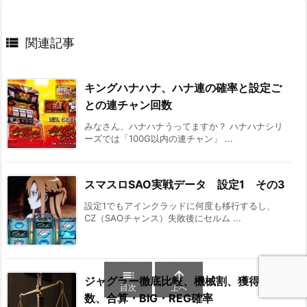

関連記事
キングハナハナ、ハナ連の確率と設定ご
との連チャン回数
みなさん、ハナハナうってますか？ ハナハナシリ
ーズでは「100G以内の連チャン」 ...
スマスロSAO実戦データ 設定1 その3
設定1でもアインクラッドに何度も移行するし、
CZ（SAOチャンス）失敗後にセルム ...


ジャグラー徹底比較、機械割、獲得枚
目次
上へ
数、合算・BIG・REG確率