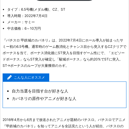
タイプ：6.5号機(メダル機)、CZ、ST
導入時期：2022年7月4日
メーカー：サミー
中古価格：6～10万円
『パチスロ 甲鉄城のカバネリ』は、2022年7月4日にホール導入が始まったサ
ミー初の6.5号機。通常時のゲーム数消化とチャンス目から突入するCZクリアで
ボーナスを当て、ボーナス消化後にST突入を目指すゲーム性にで、「エピソー
ドボーナス」ならST突入が確定し「駿城ボーナス」なら約20%でSTに突入。
ST→ボーナスのループが大量獲得のカギ。
こんな人にオススメ
自力当選を目指す台が好きな人
カバネリの原作やアニメが好きな人
2016年4月から6月まで放送されたアニメが題材のパチスロ。パチスロでアニメ
『甲鉄城のカバネリ』を知ってアニメを全話見たという人が続出、パチスロの