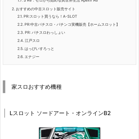
1.7.
S Re：ゼロから始める異世界生活 ApexV A6
2.
おすすめの中古スロット販売サイト
2.1.
PR:
スロット買うなら！A-SLOT
2.2.
PR:
中古パチスロ・パチンコ実機販売【ホームスロット】
2.3.
PR:
パチスロわっしょい
2.4.
江戸スロ
2.5.
はっぴいすろっと
2.6.
エナジー
家スロおすすめ機種
Lスロット ソードアート・オンラインB2