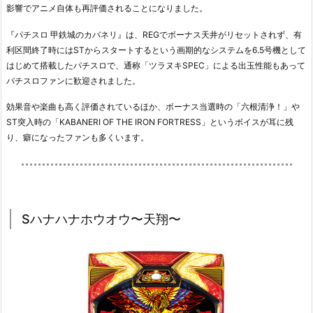
影響でアニメ自体も再評価されることになりました。
『パチスロ 甲鉄城のカバネリ』は、REGでボーナス天井がリセットされず、有
利区間終了時にはSTからスタートするという画期的なシステムを6.5号機として
はじめて搭載したパチスロで、通称「ツラヌキSPEC」による出玉性能もあって
パチスロファンに歓迎されました。
効果音や楽曲も高く評価されているほか、ボーナス当選時の「六根清浄！」や
ST突入時の「KABANERI OF THE IRON FORTRESS」というボイスが耳に残
り、癖になったファンも多くいます。
Sハナハナホウオウ〜天翔〜