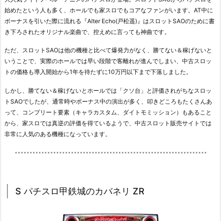
始めたという人も多く、ホールでも家スロでもコアなファンがいます。AT中に
ボーナスを引いた際に流れる『Alter Echo(戸松遥)』はスロットSAOのために書
き下ろされたオリジナル楽曲で、控えめに言っても神曲です。
ただ、スロットSAOは他の機種と比べて爆発力がなく、勝てない＆稼げないと
いうことで、実際のホールでは早い段階で客離れが進んでしまい、中古スロッ
トの価格も導入開始から1年を待たずに10万円以下まで下落しました。
しかし、勝てない＆稼げないとホールでは「クソ台」と評価されがちなスロッ
トSAOでしたが、通常時やボーナス中の演出が多く、叩きどころもたくさんあ
って、コンプリート要素（キャラカスタム、ダイトモミッション）もあること
から、家スロでは真逆の評価を得ているようで、中古スロット販売サイトでは
非常に人気のある機種になっています。
S パチスロ甲鉄城のカバネリ ZR