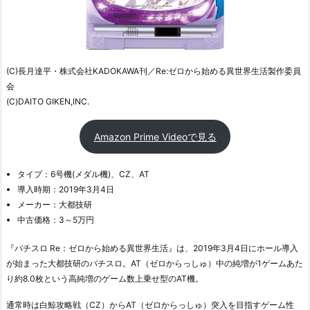
(C)長月達平・株式会社KADOKAWA刊／Re:ゼロから始める異世界生活製作委員
会
(C)DAITO GIKEN,INC.
Amazon Prime Videoで見る
タイプ：6号機(メダル機)、CZ、AT
導入時期：2019年3月4日
メーカー：大都技研
中古価格：3～5万円
『パチスロ Re：ゼロから始める異世界生活』は、2019年3月4日にホール導入
が始まった大都技研のパチスロ。AT（ゼロからっしゅ）中の純増が1ゲームあた
り約8.0枚という高純増のゲーム数上乗せ型のAT機。
通常時は白鯨攻略戦（CZ）からAT（ゼロからっしゅ）突入を目指すゲーム性