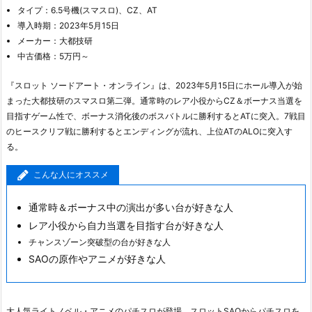
タイプ：6.5号機(スマスロ)、CZ、AT
導入時期：2023年5月15日
メーカー：大都技研
中古価格：5万円～
『スロット ソードアート・オンライン』は、2023年5月15日にホール導入が始
まった大都技研のスマスロ第二弾。通常時のレア小役からCZ＆ボーナス当選を
目指すゲーム性で、ボーナス消化後のボスバトルに勝利するとATに突入。7戦目
のヒースクリフ戦に勝利するとエンディングが流れ、上位ATのALOに突入す
る。
こんな人にオススメ
通常時＆ボーナス中の演出が多い台が好きな人
レア小役から自力当選を目指す台が好きな人
チャンスゾーン突破型の台が好きな人
SAOの原作やアニメが好きな人
大人気ライトノベル・アニメのパチスロが登場。スロットSAOからパチスロを