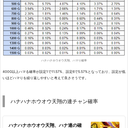
ハナハナホウオウ天翔、ハマり確率
400G以上ハマる確率が設定1で11.57%、設定6で5.57%となっており、設定が低
いほどハマりを繰り返しやすいと考えて良さそうです。
ハナハナホウオウ天翔の連チャン確率
ハナハナホウオウ天翔、ハナ連の確