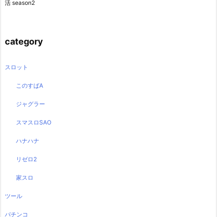
活 season2
category
スロット
このすばA
ジャグラー
スマスロSAO
ハナハナ
リゼロ2
家スロ
ツール
パチンコ