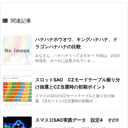

関連記事
ハナハナホウオウ、キングハナハナ、ド
ラゴンハナハナの比較
みなさん、ハナハナうってますか？ 今回は、2024
年現在、ホールに設置されている ...
スロットSAO CZモードテーブル振り分
け抽選とCZ当選時の初期ポイント
スマスロSAOのCZモードテーブルと振り分け抽
選、CZモードとCZ当選時の初期ポ ...
スマスロSAO実践データ 設定4 その1