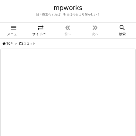
mpworks
日々微進化すれば、明日は今日より輝かしい！





メニュー
サイドバー
前へ
次へ
検索

TOP
>

スロット