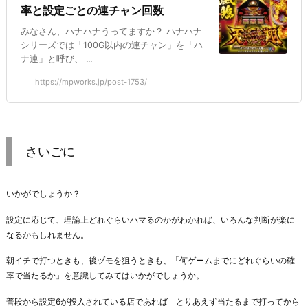
率と設定ごとの連チャン回数
みなさん、ハナハナうってますか？ ハナハナ
シリーズでは「100G以内の連チャン」を「ハ
ナ連」と呼び、 ...
https://mpworks.jp/post-1753/
さいごに
いかがでしょうか？
設定に応じて、理論上どれぐらいハマるのかがわかれば、いろんな判断が楽に
なるかもしれません。
朝イチで打つときも、後ヅモを狙うときも、「何ゲームまでにどれぐらいの確
率で当たるか」を意識してみてはいかがでしょうか。
普段から設定6が投入されている店であれば「とりあえず当たるまで打ってから