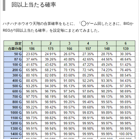
回以上当たる確率
ハナハナホウオウ天翔の合算確率をもとに、「◯ゲーム回したときに、BIGか
REGが1回以上当たる確率」を設定毎にまとめてみました。