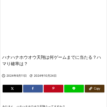
ハナハナホウオウ天翔は何ゲームまでに当たる？ハ
マり確率は？

2024年9月11日

2024年10月24日
Copy
みなさん、ハナハナホウオウ天翔うってますか？