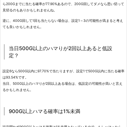
ら200Gまでに当たる確率が77.90%あるので、200G回してダメなら思い切って
見切るのもありかもしれませんね。
逆に、400G回して1回も当たらない場合は、設定1～3の可能性が高まると考え
ても良いかもしれません。
当日500G以上のハマりが2回以上あると低設
定？
設定6なら500G以内に97.70%で当たりますが、設定1で500G以内に当たる確率
は93.54%です。
当日、500G以上のハマりが2回以上ある場合は、低設定の可能性が高いと言え
るかもしれません。
900G以上ハマる確率は1%未満
設定問わず900G以上ハマる確率は1%未満となっているので、もしハマったら