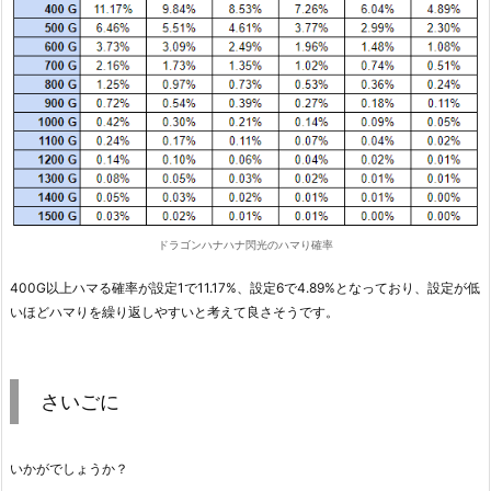
ドラゴンハナハナ閃光のハマり確率
400G以上ハマる確率が設定1で11.17%、設定6で4.89%となっており、設定が低
いほどハマりを繰り返しやすいと考えて良さそうです。
さいごに
いかがでしょうか？