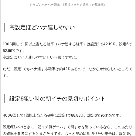
ドラゴンハナハナ閃光、1回以上当たる確率（合算確率）
高設定ほどハナ連しやすい
100G回して1回以上当たる確率（ハナ連する確率）は設定1で42.19%、設定6で
52.99%です。
高設定ほどハナ連しやすいという感じですね。
ただ、設定1でもハナ連する確率は約42%あるので、なかなか憎らしいところで
す。
設定6狙い時の朝イチの見切りポイント
400G回して1回以上当たる確率は設定1で88.83%、設定6で95.11%です。
設定6狙いのときに、朝イチ何ゲームまで回すかを迷っているなら、このあたり
の確率を参考にすると良さそうです。もっと早めに見切りたい場合は、設定6な