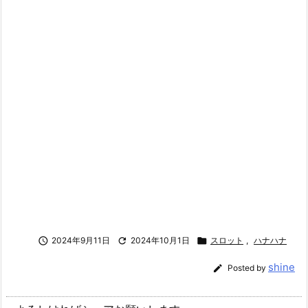

2024年9月11日

2024年10月1日

スロット
,
ハナハナ
shine

Posted by