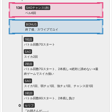
136
SAOチャンス(赤)
ベル6回
BONUS
終了後、スワイプでユイ
1戦目
バトル回数7Gスタート
SAO
スイカ2回
2戦目
バトル回数7Gスタート、2本残し→絶対に諦めない→最
終ゲームでスイカ揃い
SAO
スイカ1回、弱チェ1回、強チェ1回、チャンス目1回
3戦目
バトル回数6Gスタート、2本残し負け
0
セリフ
『お姉さんが……』