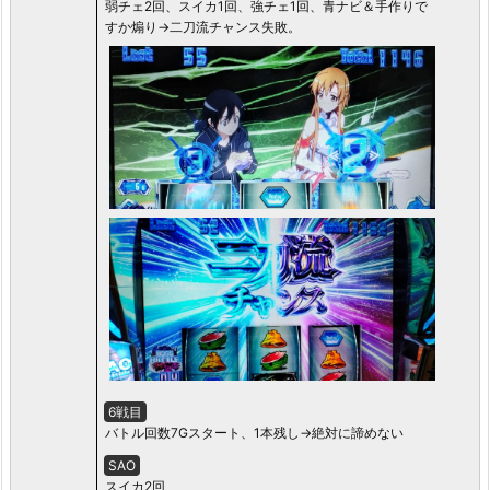
弱チェ2回、スイカ1回、強チェ1回、青ナビ＆手作りで
すか煽り→二刀流チャンス失敗。
6戦目
バトル回数7Gスタート、1本残し→絶対に諦めない
SAO
スイカ2回