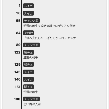
1
スイカ
38
スイカ
55
チャンス目
逆襲の雌牛→攻略会議→ロザリアを倒せ
84
その他
『後ろ見たら引っぱたくからね』アスナ
89
チャンス目
122
強チェ
逆襲の雌牛
129
弱チェ
145
スイカ
146
スイカ
151
弱チェ
逆襲の雌牛
180
チャンス目
使い魔の入浴