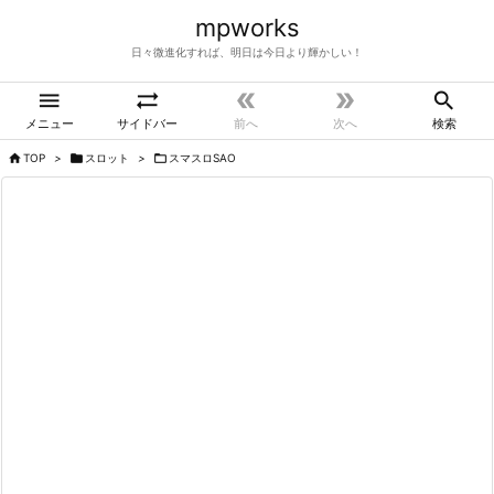
mpworks
日々微進化すれば、明日は今日より輝かしい！





メニュー
サイドバー
前へ
次へ
検索

TOP
>

スロット
>

スマスロSAO