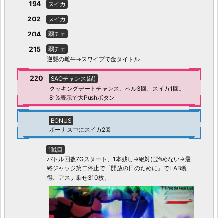
194
スイカ
202
スイカ
204
弱チェ
215
弱チェ
逆襲の雌牛→スワイプで金タイトル
220
SAOチャンス(緑)
クッキングデートチャンス、ベル3回、スイカ1回。
81%表示で大Pushボタン
BONUS
ボーナス中にスイカ2回
1戦目
バトル回数7Gスタート、1本残し→絶対に諦めない→最
終ジャッジ第二停止で『開放の日のために』でLAB獲
得。アスナ乗せ310枚。