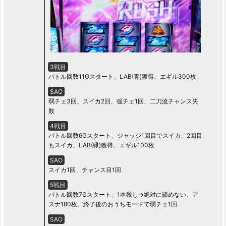
3戦目
バトル回数11Gスタート、LAB(青)獲得、エギル300枚
SAO
弱チェ3回、スイカ2回、強チェ1回、二刀流チャンス失
敗
4戦目
バトル回数6Gスタート、ジャッジ1回目でスイカ、2回目
もスイカ、LAB(緑)獲得、エギル100枚
SAO
スイカ1回、チャンス目1回
5戦目
バトル回数7Gスタート、1本残し→絶対に諦めない、ア
スナ180枚。終了後のおうちモードで弱チェ1回
SAO