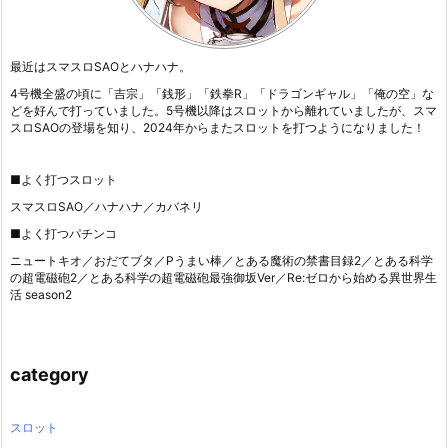
最近はスマスロSAOとハナハナ。
4号機全盛の頃に「吉宗」「銭形」「鉄拳R」「ドラゴンギャル」「俺の空」な
どを好んで打っていました。5号機以降はスロットから離れていましたが、スマ
スロSAOの登場を知り、2024年からまたスロットを打つようになりました！
■よく打つスロット
スマスロSAO／ハナハナ／カバネリ
■よく打つパチンコ
ニュートキオ／おだてブタ／Pうまい棒／とある魔術の禁書目録2／とある科学
の超電磁砲2／とある科学の超電磁砲最強御坂Ver／Re:ゼロから始める異世界生
活 season2
category
スロット