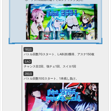
1戦目
バトル回数7Gスタート、LAB(赤)獲得、アスナ150枚
SAO
チャンス目2回、強チェ1回、スイカ1回
2戦目
バトル回数10Gスタート、1本残し負け。