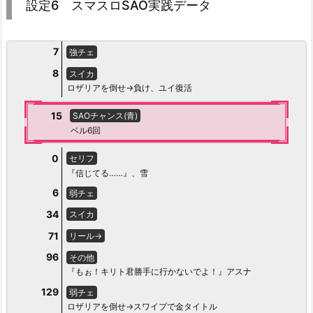
設定6 スマスロSAO実践データ
7
強チェ
8
スイカ
ロザリアを倒せ→負け、ユイ復活
15
SAOチャンス(青)
ベル6回
0
セリフ
『信じてる……』、雪
6
弱チェ
34
スイカ
71
リール→
96
その他
『もぉ！キリト君勝手に行かないでよ！』アスナ
129
弱チェ
ロザリアを倒せ→スワイプで金タイトル